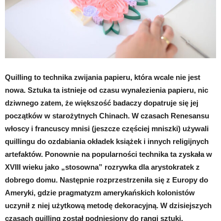
Quilling to technika zwijania papieru, która wcale nie jest
nowa. Sztuka ta istnieje od czasu wynalezienia papieru, nic
dziwnego zatem, że większość badaczy dopatruje się jej
początków w starożytnych Chinach. W czasach Renesansu
włoscy i francuscy mnisi (jeszcze częściej mniszki) używali
quillingu do ozdabiania okładek książek i innych religijnych
artefaktów. Ponownie na popularności technika ta zyskała w
XVIII wieku jako „stosowna” rozrywka dla arystokratek z
dobrego domu. Następnie rozprzestrzeniła się z Europy do
Ameryki, gdzie pragmatyzm amerykańskich kolonistów
uczynił z niej użytkową metodę dekoracyjną. W dzisiejszych
czasach quilling został podniesiony do rangi sztuki.