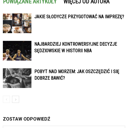
POWIĄZANE ARTYKUŁY
WIĘCEJ OD AUTORA
JAKIE SŁODYCZE PRZYGOTOWAĆ NA IMPREZĘ?
NAJBARDZIEJ KONTROWERSYJNE DECYZJE
SĘDZIOWSKIE W HISTORII NBA
POBYT NAD MORZEM: JAK OSZCZĘDZIĆ I SIĘ
DOBRZE BAWIĆ?
ZOSTAW ODPOWIEDŹ