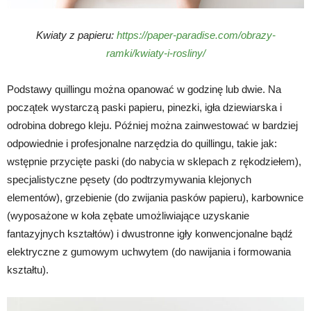
Kwiaty z papieru:
https://paper-paradise.com/obrazy-
ramki/kwiaty-i-rosliny/
Podstawy quillingu można opanować w godzinę lub dwie. Na
początek wystarczą paski papieru, pinezki, igła dziewiarska i
odrobina dobrego kleju. Później można zainwestować w bardziej
odpowiednie i profesjonalne narzędzia do quillingu, takie jak:
wstępnie przycięte paski (do nabycia w sklepach z rękodziełem),
specjalistyczne pęsety (do podtrzymywania klejonych
elementów), grzebienie (do zwijania pasków papieru), karbownice
(wyposażone w koła zębate umożliwiające uzyskanie
fantazyjnych kształtów) i dwustronne igły konwencjonalne bądź
elektryczne z gumowym uchwytem (do nawijania i formowania
kształtu).