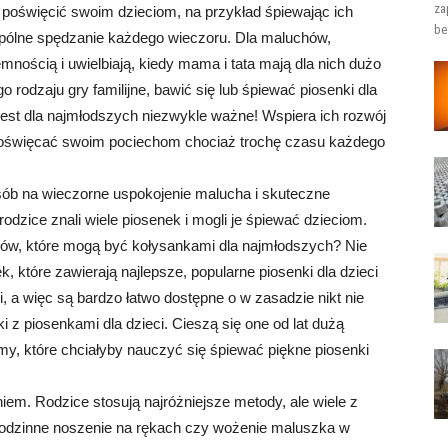
za
 poświęcić swoim dzieciom, na przykład śpiewając ich
be
wspólne spędzanie każdego wieczoru. Dla maluchów,
mnością i uwielbiają, kiedy mama i tata mają dla nich dużo
rodzaju gry familijne, bawić się lub śpiewać piosenki dla
jest dla najmłodszych niezwykle ważne! Wspiera ich rozwój
 poświęcać swoim pociechom chociaż trochę czasu każdego
osób na wieczorne uspokojenie malucha i skuteczne
odzice znali wiele piosenek i mogli je śpiewać dzieciom.
rów, które mogą być kołysankami dla najmłodszych? Nie
k, które zawierają najlepsze, popularne piosenki dla dzieci
, a więc są bardzo łatwo dostępne o w zasadzie nikt nie
 z piosenkami dla dzieci. Cieszą się one od lat dużą
my, które chciałyby nauczyć się śpiewać piękne piosenki
niem. Rodzice stosują najróżniejsze metody, ale wiele z
godzinne noszenie na rękach czy wożenie maluszka w