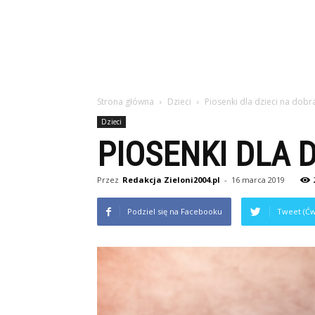
Strona główna
Dzieci
Piosenki dla dzieci na dob
Dzieci
PIOSENKI DLA 
Przez
Redakcja Zieloni2004.pl
-
16 marca 2019
Podziel się na Facebooku
Tweet (Ćw