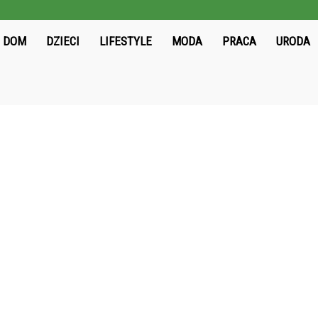
ieloni2004.pl
DOM
DZIECI
LIFESTYLE
MODA
PRACA
URODA