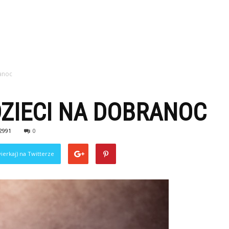
ranoc
DZIECI NA DOBRANOC
2991
0
ierkaj) na Twitterze