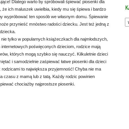
ące! Dlatego warto by spróbowali śpiewać piosenki dla
K
 że ich maluszek uwielbia, kiedy mu się śpiewa i bardzo
, aby wypróbować ten sposób we własnym domu. Śpiewanie
Ka
a może przynieść mnóstwo radości dziecku. Jest też jedną z
dziecka.
 nie tylko w popularnych książeczkach dla najmłodszych,
ch internetowych poświęconych dzieciom, rodzice mają
rów, których mogą szybko się nauczyć. Kilkuletnie dzieci
ętać i samodzielnie zaśpiewać łatwe piosenki dla dzieci
z rodzicami to największa przyjemność! Chyba nie ma
nia czasu z mamą lub z tatą. Każdy rodzic powinien
piewać chociażby najprostsze piosenki.