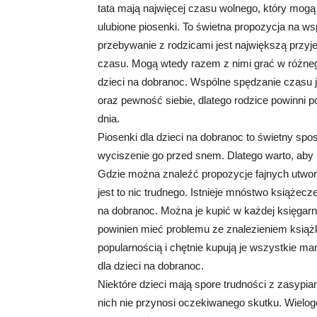
tata mają najwięcej czasu wolnego, który mogą
ulubione piosenki. To świetna propozycja na 
przebywanie z rodzicami jest największą przyje
czasu. Mogą wtedy razem z nimi grać w różnego 
dzieci na dobranoc. Wspólne spędzanie czasu 
oraz pewność siebie, dlatego rodzice powinni
dnia.
Piosenki dla dzieci na dobranoc to świetny sp
wyciszenie go przed snem. Dlatego warto, aby r
Gdzie można znaleźć propozycje fajnych utwo
jest to nic trudnego. Istnieje mnóstwo książecze
na dobranoc. Można je kupić w każdej księgarni
powinien mieć problemu ze znalezieniem książki
popularnością i chętnie kupują je wszystkie ma
dla dzieci na dobranoc.
Niektóre dzieci mają spore trudności z zasypia
nich nie przynosi oczekiwanego skutku. Wielo