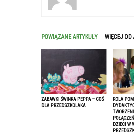
POWIĄZANE ARTYKUŁY
WIĘCEJ OD
ZABAWKI ŚWINKA PEPPA – COŚ
ROLA POM
DLA PRZEDSZKOLAKA
DYDAKTY
TWORZENI
POŁĄCZEŃ
DZIECI W 
PRZEDSZK