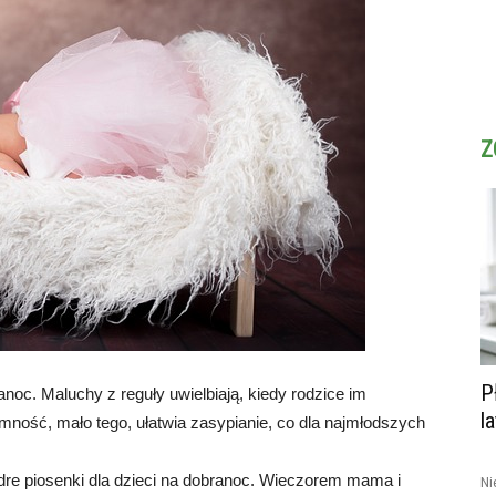
Z
P
anoc. Maluchy z reguły uwielbiają, kiedy rodzice im
l
mność, mało tego, ułatwia zasypianie, co dla najmłodszych
dre piosenki dla dzieci na dobranoc. Wieczorem mama i
Ni