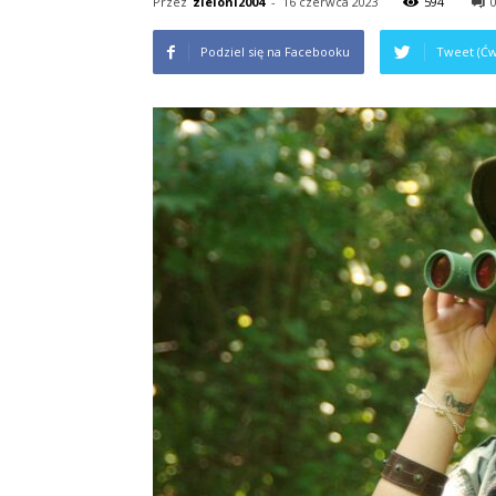
Przez
zieloni2004
-
16 czerwca 2023
594
Podziel się na Facebooku
Tweet (Ćw