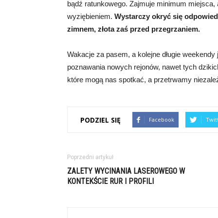
bądź ratunkowego. Zajmuje minimum miejsca, a 
wyziębieniem.
Wystarczy okryć się odpowiedn
zimnem, złota zaś przed przegrzaniem.
Wakacje za pasem, a kolejne długie weekendy
poznawania nowych rejonów, nawet tych dzikic
które mogą nas spotkać, a przetrwamy niezal
PODZIEL SIĘ
Facebook
Twit
Poprzedni artykuł
ZALETY WYCINANIA LASEROWEGO W
KONTEKŚCIE RUR I PROFILI