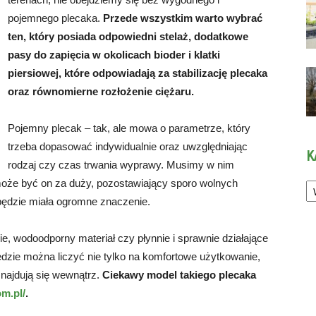
pojemnego plecaka.
Przede wszystkim warto wybrać
ten, który posiada odpowiedni stelaż, dodatkowe
pasy do zapięcia w okolicach bioder i klatki
piersiowej, które odpowiadają za stabilizację plecaka
oraz równomierne rozłożenie ciężaru.
Pojemny plecak – tak, ale mowa o parametrze, który
trzeba dopasować indywidualnie oraz uwzględniając
K
rodzaj czy czas trwania wyprawy. Musimy w nim
Ka
może być on za duży, pozostawiający sporo wolnych
będzie miała ogromne znaczenie.
e, wodoodporny materiał czy płynnie i sprawnie działające
dzie można liczyć nie tylko na komfortowe użytkowanie,
znajdują się wewnątrz.
Ciekawy model takiego plecaka
om.pl/
.