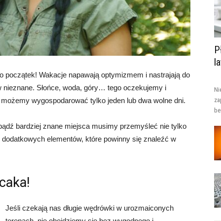
P
l
ero początek! Wakacje napawają optymizmem i nastrajają do
 nieznane. Słońce, woda, góry… tego oczekujemy i
Ni
y możemy wygospodarować tylko jeden lub dwa wolne dni.
za
be
ądź bardziej znane miejsca musimy przemyśleć nie tylko
z dodatkowych elementów, które powinny się znaleźć w
caka!
Jeśli czekają nas długie wędrówki w urozmaiconych
terenach, nie obejdziemy się bez wygodnego i