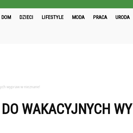
ieloni2004.pl
DOM
DZIECI
LIFESTYLE
MODA
PRACA
URODA
nych wypraw w nieznane!
Ę DO WAKACYJNYCH W