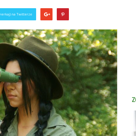
0
ierkaj) na Twitterze
Z