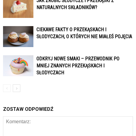
JAK ZROBIĆ SŁODYCZE I PRZEKĄSKI Z
NATURALNYCH SKŁADNIKÓW?
CIEKAWE FAKTY O PRZEKĄSKACH I
SŁODYCZACH, O KTÓRYCH NIE MIAŁEŚ POJĘCIA
ODKRYJ NOWE SMAKI – PRZEWODNIK PO
MNIEJ ZNANYCH PRZEKĄSKACH I
SŁODYCZACH
ZOSTAW ODPOWIEDŹ