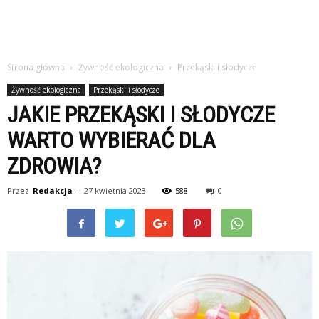
Strona główna
Żywność ekologiczna
Przekąski i słodycze
Żywność ekologiczna
Przekąski i słodycze
JAKIE PRZEKĄSKI I SŁODYCZE
WARTO WYBIERAĆ DLA
ZDROWIA?
Przez
Redakcja
-
27 kwietnia 2023
588
0