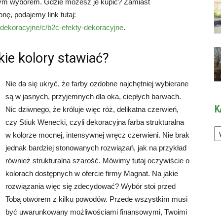
tnym wyborem. Gdzie możesz je kupić? Zamiast
nę, podajemy link tutaj:
y-dekoracyjne/c/b2c-efekty-dekoracyjne
.
kie kolory stawiać?
Nie da się ukryć, że farby ozdobne najchętniej wybierane
są w jasnych, przyjemnych dla oka, ciepłych barwach.
K
Nic dziwnego, że króluje więc róż, delikatna czerwień,
czy Stiuk Wenecki, czyli dekoracyjna farba strukturalna
Ka
w kolorze mocnej, intensywnej wręcz czerwieni. Nie brak
jednak bardziej stonowanych rozwiązań, jak na przykład
również strukturalna szarość. Mówimy tutaj oczywiście o
kolorach dostępnych w ofercie firmy Magnat. Na jakie
rozwiązania więc się zdecydować? Wybór stoi przed
Tobą otworem z kilku powodów. Przede wszystkim musi
być uwarunkowany możliwościami finansowymi, Twoimi