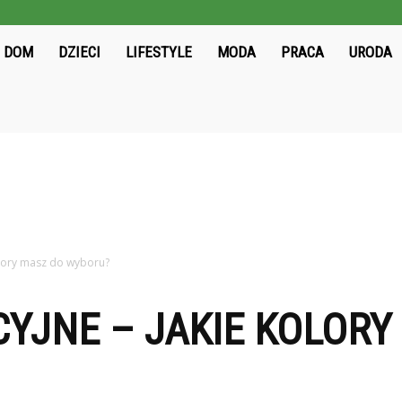
ieloni2004.pl
DOM
DZIECI
LIFESTYLE
MODA
PRACA
URODA
olory masz do wyboru?
YJNE – JAKIE KOLORY