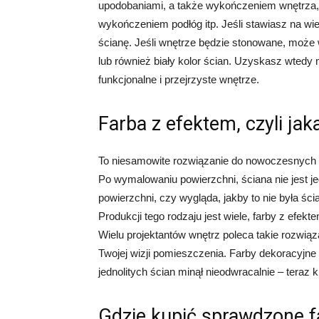
upodobaniami, a także wykończeniem wnętrza, 
wykończeniem podłóg itp. Jeśli stawiasz na w
ścianę. Jeśli wnętrze będzie stonowane, może w
lub również biały kolor ścian. Uzyskasz wted
funkcjonalne i przejrzyste wnętrze.
Farba z efektem, czyli jak
To niesamowite rozwiązanie do nowoczesnych po
Po wymalowaniu powierzchni, ściana nie jest j
powierzchni, czy wygląda, jakby to nie była ści
Produkcji tego rodzaju jest wiele, farby z efekte
Wielu projektantów wnętrz poleca takie rozwiąz
Twojej wizji pomieszczenia. Farby dekoracyjne
jednolitych ścian minął nieodwracalnie – teraz 
Gdzie kupić sprawdzone f