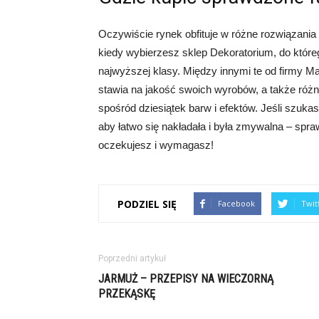
Oczywiście rynek obfituje w różne rozwiązani
kiedy wybierzesz sklep Dekoratorium, do któreg
najwyższej klasy. Między innymi te od firmy Ma
stawia na jakość swoich wyrobów, a także róż
spośród dziesiątek barw i efektów. Jeśli szukas
aby łatwo się nakładała i była zmywalna – spraw
oczekujesz i wymagasz!
PODZIEL SIĘ
Facebook
Twit
Poprzedni artykuł
JARMUŻ – PRZEPISY NA WIECZORNĄ
PRZEKĄSKĘ