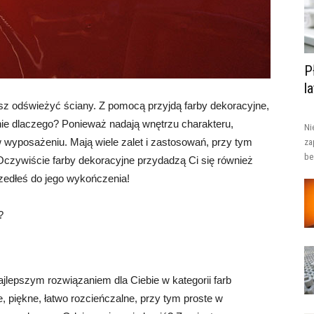
P
l
z odświeżyć ściany. Z pomocą przyjdą farby dekoracyjne,
nie dlaczego? Ponieważ nadają wnętrzu charakteru,
Ni
 w wyposażeniu. Mają wiele zalet i zastosowań, przy tym
za
be
. Oczywiście farby dekoracyjne przydadzą Ci się również
zedłeś do jego wykończenia!
?
ajlepszym rozwiązaniem dla Ciebie w kategorii farb
 piękne, łatwo rozcieńczalne, przy tym proste w