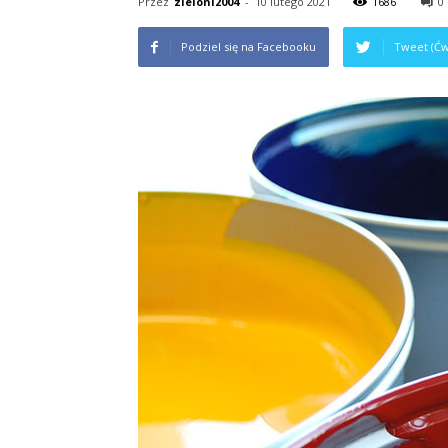
Przez
zieloni2004
-
10 lutego 2021
1686
0
Podziel się na Facebooku
Tweet (Ćw