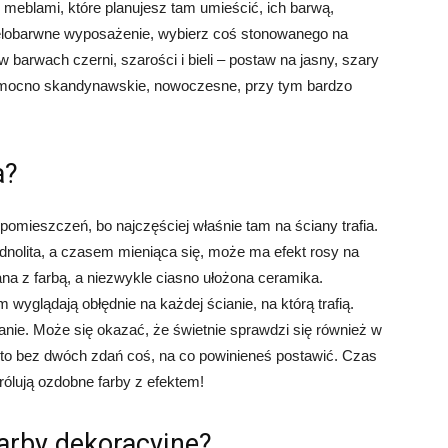
meblami, które planujesz tam umieścić, ich barwą,
ielobarwne wyposażenie, wybierz coś stonowanego na
 barwach czerni, szarości i bieli – postaw na jasny, szary
y mocno skandynawskie, nowoczesne, przy tym bardzo
a?
mieszczeń, bo najczęściej właśnie tam na ściany trafia.
ednolita, a czasem mieniąca się, może ma efekt rosy na
ana z farbą, a niezwykle ciasno ułożona ceramika.
m wyglądają obłędnie na każdej ścianie, na którą trafią.
anie. Może się okazać, że świetnie sprawdzi się również w
 to bez dwóch zdań coś, na co powinieneś postawić. Czas
królują ozdobne farby z efektem!
arby dekoracyjne?