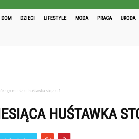
ieloni2004.pl
DOM
DZIECI
LIFESTYLE
MODA
PRACA
URODA
tórego miesiąca huśtawka stojąca?
IESIĄCA HUŚTAWKA ST