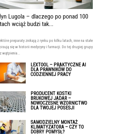
łyn Lugola – dlaczego po ponad 100
atach wciąż budzi tak...
ektóre preparaty znikają z rynku po kilku latach, inne na stałe
pisują się w historii medycyny i farmacji. Do tej drugiej grupy
z wątpienia...
LEXTOOL – PRAKTYCZNE AI
DLA PRAWNIKÓW DO
CODZIENNEJ PRACY
PRODUCENT KOSTKI
BRUKOWEJ JADAR –
NOWOCZESNE WZORNICTWO
DLA TWOJEJ POSESJI
SAMODZIELNY MONTAŻ
KLIMATYZATORA – CZY TO
DOBRY POMYSŁ?