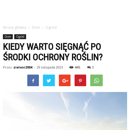
Strona główna
Dom
Ogród
Dom
Ogród
KIEDY WARTO SIĘGNĄĆ PO
ŚRODKI OCHRONY ROŚLIN?
Przez
zieloni2004
-
29 listopada 2023
445
0