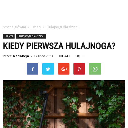
Strona główna
Dzieci
Hulajnogi dla dzieci
Dzieci
Hulajnogi dla dzieci
KIEDY PIERWSZA HULAJNOGA?
Przez
Redakcja
-
17 lipca 2023
443
0