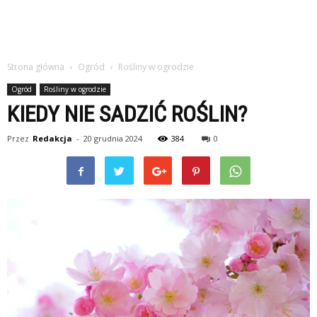
Strona główna
Ogród
Rośliny w ogrodzie
Ogród
Rośliny w ogrodzie
KIEDY NIE SADZIĆ ROŚLIN?
Przez
Redakcja
-
20 grudnia 2024
384
0