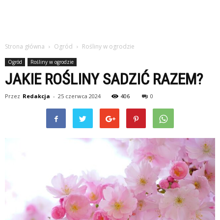
Strona główna
Ogród
Rośliny w ogrodzie
Ogród
Rośliny w ogrodzie
JAKIE ROŚLINY SADZIĆ RAZEM?
Przez
Redakcja
-
25 czerwca 2024
406
0