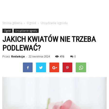
Strona główna
Ogród
Urządzanie ogrodu
Ogród
Urządzanie ogrodu
JAKICH KWIATÓW NIE TRZEBA
PODLEWAĆ?
Przez
Redakcja
-
22 kwietnia 2024
416
0