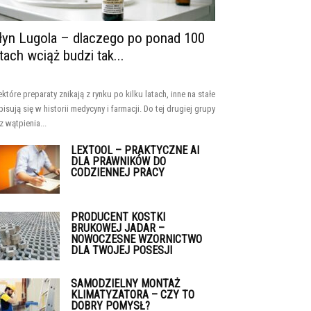
łyn Lugola – dlaczego po ponad 100
atach wciąż budzi tak...
ektóre preparaty znikają z rynku po kilku latach, inne na stałe
pisują się w historii medycyny i farmacji. Do tej drugiej grupy
z wątpienia...
LEXTOOL – PRAKTYCZNE AI
DLA PRAWNIKÓW DO
CODZIENNEJ PRACY
PRODUCENT KOSTKI
BRUKOWEJ JADAR –
NOWOCZESNE WZORNICTWO
DLA TWOJEJ POSESJI
SAMODZIELNY MONTAŻ
KLIMATYZATORA – CZY TO
DOBRY POMYSŁ?