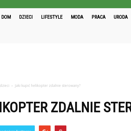
ieloni2004.pl
DOM
DZIECI
LIFESTYLE
MODA
PRACA
URODA
dzieci
Jaki kupić helikopter zdalnie sterowany?
LIKOPTER ZDALNIE ST