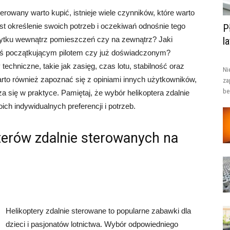
sterowany warto kupić, istnieje wiele czynników, które warto
t określenie swoich potrzeb i oczekiwań odnośnie tego
P
żytku wewnątrz pomieszczeń czy na zewnątrz? Jaki
l
eś początkującym pilotem czy już doświadczonym?
chniczne, takie jak zasięg, czas lotu, stabilność oraz
Ni
arto również zapoznać się z opiniami innych użytkowników,
za
be
a się w praktyce. Pamiętaj, że wybór helikoptera zdalnie
h indywidualnych preferencji i potrzeb.
terów zdalnie sterowanych na
Helikoptery zdalnie sterowane to popularne zabawki dla
dzieci i pasjonatów lotnictwa. Wybór odpowiedniego