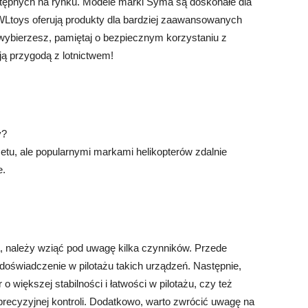
stępnych na rynku. Modele marki Syma są doskonałe dla
i WLtoys oferują produkty dla bardziej zaawansowanych
 wybierzesz, pamiętaj o bezpiecznym korzystaniu z
oją przygodą z lotnictwem!
y?
etu, ale popularnymi markami helikopterów zdalnie
e.
, należy wziąć pod uwagę kilka czynników. Przede
 doświadczenie w pilotażu takich urządzeń. Następnie,
o większej stabilności i łatwości w pilotażu, czy też
ecyzyjnej kontroli. Dodatkowo, warto zwrócić uwagę na