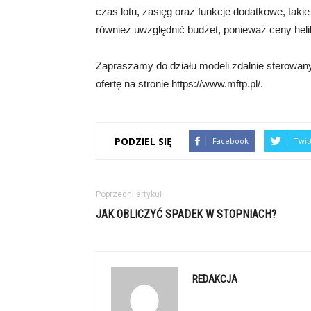
czas lotu, zasięg oraz funkcje dodatkowe, takie
również uwzględnić budżet, ponieważ ceny heli
Zapraszamy do działu modeli zdalnie sterowany
ofertę na stronie https://www.mftp.pl/.
PODZIEL SIĘ
Facebook
Twit
Poprzedni artykuł
JAK OBLICZYĆ SPADEK W STOPNIACH?
REDAKCJA