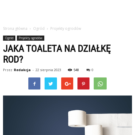
Strona główna
Ogród
Projekty ogrodów
Ogród
Projekty ogrodów
JAKA TOALETA NA DZIAŁKĘ
ROD?
Przez
Redakcja
-
22 sierpnia 2023
548
0