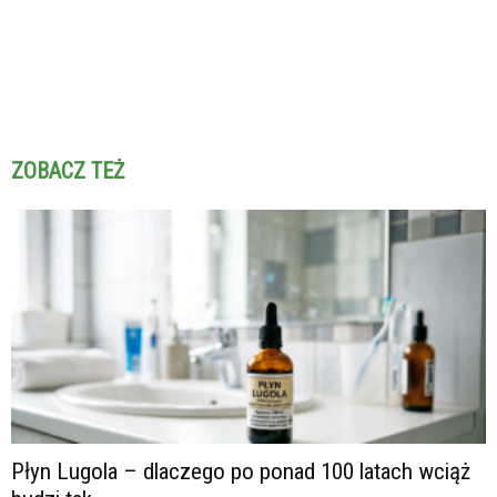
ZOBACZ TEŻ
Płyn Lugola – dlaczego po ponad 100 latach wciąż