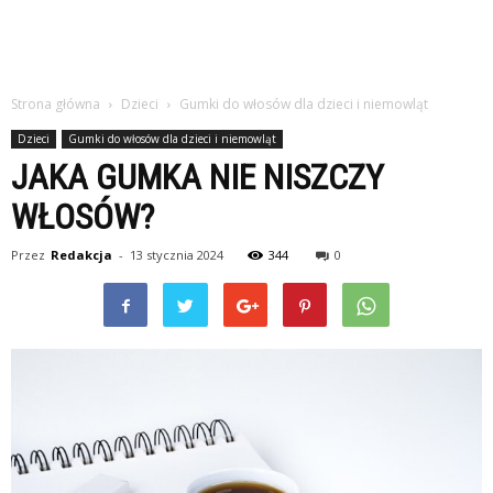
Strona główna
Dzieci
Gumki do włosów dla dzieci i niemowląt
Dzieci
Gumki do włosów dla dzieci i niemowląt
JAKA GUMKA NIE NISZCZY
WŁOSÓW?
Przez
Redakcja
-
13 stycznia 2024
344
0