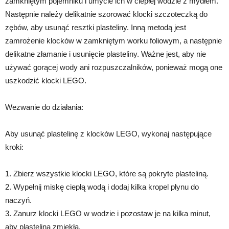
zamkniętym pojemniku i umycie ich w ciepłej wodzie z mydłem.
Następnie należy delikatnie szorować klocki szczoteczką do
zębów, aby usunąć resztki plasteliny. Inną metodą jest
zamrożenie klocków w zamkniętym worku foliowym, a następnie
delikatne złamanie i usunięcie plasteliny. Ważne jest, aby nie
używać gorącej wody ani rozpuszczalników, ponieważ mogą one
uszkodzić klocki LEGO.
Wezwanie do działania:
Aby usunąć plastelinę z klocków LEGO, wykonaj następujące
kroki:
1. Zbierz wszystkie klocki LEGO, które są pokryte plasteliną.
2. Wypełnij miskę ciepłą wodą i dodaj kilka kropel płynu do
naczyń.
3. Zanurz klocki LEGO w wodzie i pozostaw je na kilka minut,
aby plastelina zmiękła.