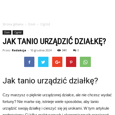
Strona główna
Dom
Ogród
Dom
Ogród
JAK TANIO URZĄDZIĆ DZIAŁKĘ?
Przez
Redakcja
-
10 grudnia 2024
341
0
Jak tanio urządzić działkę?
Czy marzysz o pięknie urządzonej działce, ale nie chcesz wydać
fortuny? Nie martw się, istnieje wiele sposobów, aby tanio
urządzić swoją działkę i cieszyć się jej urokami. W tym artykule
podpowiemy Ci kilka praktycznych i ekonomicznych rozwiązań,