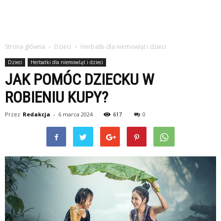
Strona główna
Dzieci
Herbatki dla niemowląt i dzieci
Dzieci
Herbatki dla niemowląt i dzieci
JAK POMÓC DZIECKU W
ROBIENIU KUPY?
Przez
Redakcja
-
6 marca 2024
617
0