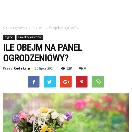
Strona główna
Ogród
Projekty ogrodów
Ogród
Projekty ogrodów
ILE OBEJM NA PANEL
OGRODZENIOWY?
Przez
Redakcja
-
25 lipca 2024
328
0