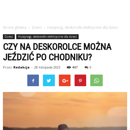
Strona główna
Dzieci
Hulajnogi, deskorolki elektryczne dla dzieci
Dzieci
Hulajnogi, deskorolki elektryczne dla dzieci
CZY NA DESKOROLCE MOŻNA
JEŹDZIĆ PO CHODNIKU?
Przez
Redakcja
-
28 listopada 2023
447
0