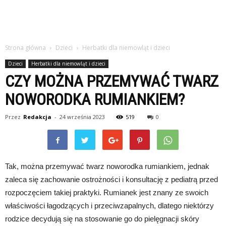
Strona główna
Dzieci
Herbatki dla niemowląt i dzieci
Dzieci
Herbatki dla niemowląt i dzieci
CZY MOŻNA PRZEMYWAĆ TWARZ
NOWORODKA RUMIANKIEM?
Przez
Redakcja
-
24 września 2023
519
0
Tak, można przemywać twarz noworodka rumiankiem, jednak
zaleca się zachowanie ostrożności i konsultację z pediatrą przed
rozpoczęciem takiej praktyki. Rumianek jest znany ze swoich
właściwości łagodzących i przeciwzapalnych, dlatego niektórzy
rodzice decydują się na stosowanie go do pielęgnacji skóry