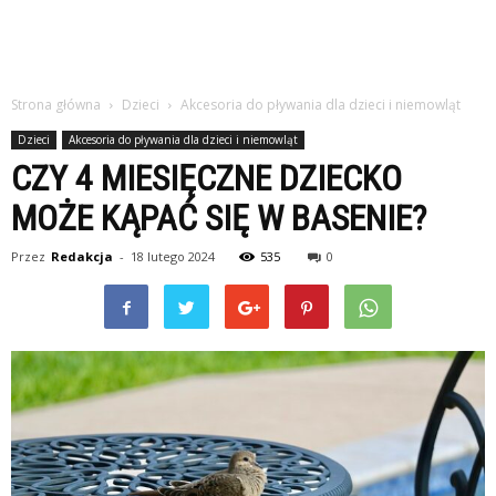
Strona główna
Dzieci
Akcesoria do pływania dla dzieci i niemowląt
Dzieci
Akcesoria do pływania dla dzieci i niemowląt
CZY 4 MIESIĘCZNE DZIECKO
MOŻE KĄPAĆ SIĘ W BASENIE?
Przez
Redakcja
-
18 lutego 2024
535
0