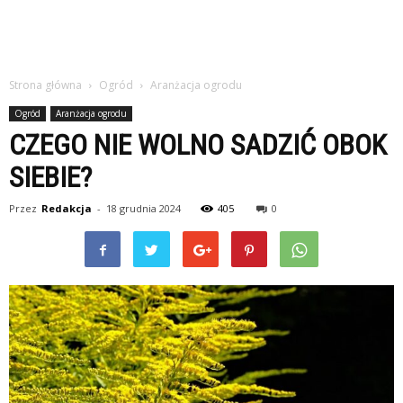
Strona główna
Ogród
Aranżacja ogrodu
Ogród
Aranżacja ogrodu
CZEGO NIE WOLNO SADZIĆ OBOK
SIEBIE?
Przez
Redakcja
-
18 grudnia 2024
405
0