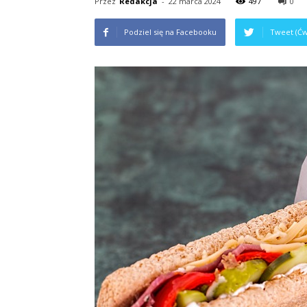
Przez
Redakcja
-
22 marca 2024
497
0
Podziel się na Facebooku
Tweet (Ćw