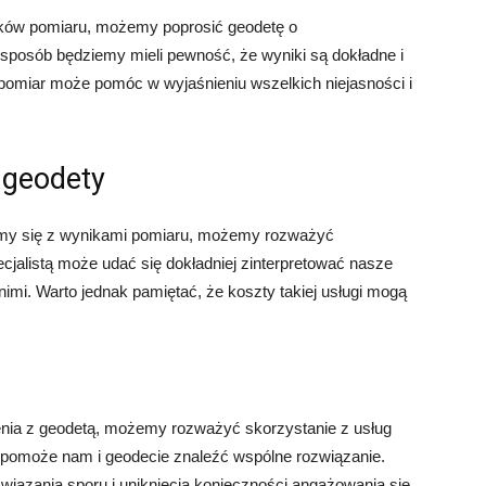
ników pomiaru, możemy poprosić geodetę o
posób będziemy mieli pewność, że wyniki są dokładne i
omiar może pomóc w wyjaśnieniu wszelkich niejasności i
 geodety
dzamy się z wynikami pomiaru, możemy rozważyć
cjalistą może udać się dokładniej zinterpretować nasze
imi. Warto jednak pamiętać, że koszty takiej usługi mogą
ienia z geodetą, możemy rozważyć skorzystanie z usług
ra pomoże nam i geodecie znaleźć wspólne rozwiązanie.
ązania sporu i uniknięcia konieczności angażowania się