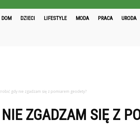
ieloni2004.pl
DOM
DZIECI
LIFESTYLE
MODA
PRACA
URODA
zrobić gdy nie zgadzam się z pomiarem geodety?
 NIE ZGADZAM SIĘ Z 