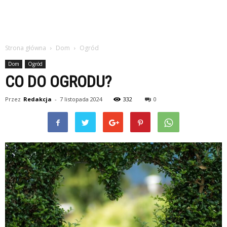
Strona główna
Dom
Ogród
Dom
Ogród
CO DO OGRODU?
Przez
Redakcja
-
7 listopada 2024
332
0