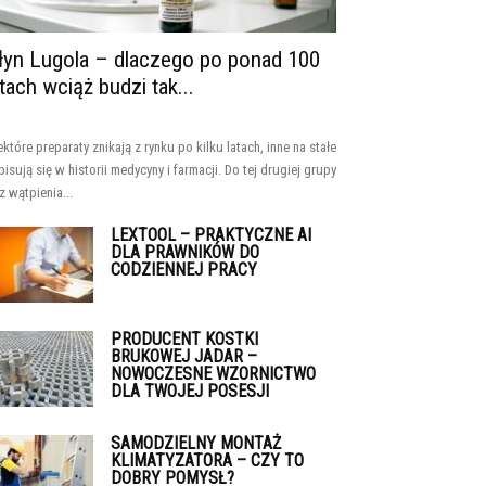
łyn Lugola – dlaczego po ponad 100
atach wciąż budzi tak...
ektóre preparaty znikają z rynku po kilku latach, inne na stałe
pisują się w historii medycyny i farmacji. Do tej drugiej grupy
z wątpienia...
LEXTOOL – PRAKTYCZNE AI
DLA PRAWNIKÓW DO
CODZIENNEJ PRACY
PRODUCENT KOSTKI
BRUKOWEJ JADAR –
NOWOCZESNE WZORNICTWO
DLA TWOJEJ POSESJI
SAMODZIELNY MONTAŻ
KLIMATYZATORA – CZY TO
DOBRY POMYSŁ?