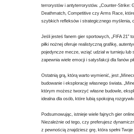
terrorystów i antyterrorystów. „Counter-Strike: 
Deathmatch, Competitive czy Arms Race, które 
szybkich refleksów i strategicznego myślenia, co
Jeśli jesteś fanem gier sportowych, „FIFA 21” 
piłki nożnej oferuje realistyczną grafikę, aute
pojedyncze mecze, wziąć udział w turnieju lub 
zapewnia wiele emocji i satysfakcji dla fanów pił
Ostatnią grą, którą warto wymienić, jest „Min
budowanie i eksplorację własnego świata. „Mine
którym możesz tworzyć własne budowle, eksplo
idealna dla osób, które lubią spokojną rozgrywk
Podsumowując, istnieje wiele fajnych gier onli
Niezależnie od tego, czy preferujesz dynamicz
z pewnością znajdziesz grę, która spełni Twoje