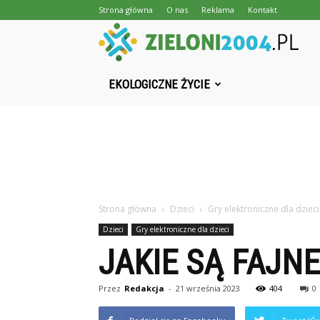
Strona główna
O nas
Reklama
Kontakt
Z
EKOLOGICZNE ŻYCIE
Strona główna
Dzieci
Gry elektroniczne dla dzieci
Dzieci
Gry elektroniczne dla dzieci
JAKIE SĄ FAJN
Przez
Redakcja
-
21 września 2023
404
0