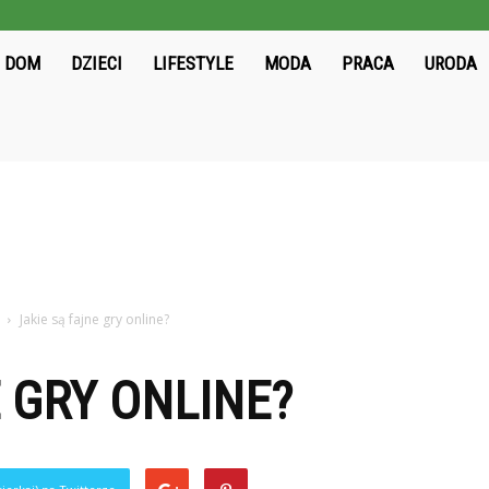
ieloni2004.pl
DOM
DZIECI
LIFESTYLE
MODA
PRACA
URODA
Jakie są fajne gry online?
E GRY ONLINE?