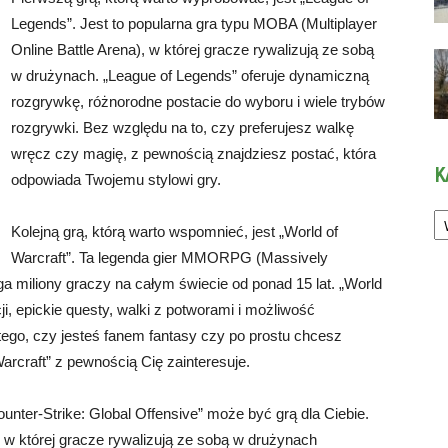
Legends”. Jest to popularna gra typu MOBA (Multiplayer
Online Battle Arena), w której gracze rywalizują ze sobą
w drużynach. „League of Legends” oferuje dynamiczną
rozgrywkę, różnorodne postacie do wyboru i wiele trybów
rozgrywki. Bez względu na to, czy preferujesz walkę
wręcz czy magię, z pewnością znajdziesz postać, która
K
odpowiada Twojemu stylowi gry.
Ka
Kolejną grą, którą warto wspomnieć, jest „World of
Warcraft”. Ta legenda gier MMORPG (Massively
a miliony graczy na całym świecie od ponad 15 lat. „World
ji, epickie questy, walki z potworami i możliwość
tego, czy jesteś fanem fantasy czy po prostu chcesz
arcraft” z pewnością Cię zainteresuje.
ounter-Strike: Global Offensive” może być grą dla Ciebie.
 w której gracze rywalizują ze sobą w drużynach