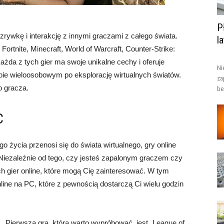
P
 rozrywkę i interakcję z innymi graczami z całego świata.
l
Fortnite, Minecraft, World of Warcraft, Counter-Strike:
żda z tych gier ma swoje unikalne cechy i oferuje
Ni
ybie wieloosobowym po eksplorację wirtualnych światów.
za
o gracza.
be
C
 życia przenosi się do świata wirtualnego, gry online
. Niezależnie od tego, czy jesteś zapalonym graczem czy
ych gier online, które mogą Cię zainteresować. W tym
nline na PC, które z pewnością dostarczą Ci wielu godzin
Pierwszą grą, którą warto wypróbować, jest „League of