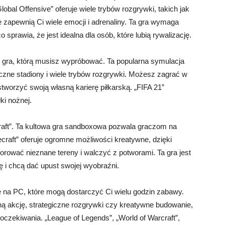
Global Offensive” oferuje wiele trybów rozgrywki, takich jak
zapewnią Ci wiele emocji i adrenaliny. Ta gra wymaga
 sprawia, że jest idealna dla osób, które lubią rywalizację.
to gra, którą musisz wypróbować. Ta popularna symulacja
ntyczne stadiony i wiele trybów rozgrywki. Możesz zagrać w
stworzyć swoją własną karierę piłkarską. „FIFA 21”
ki nożnej.
ecraft”. Ta kultowa gra sandboxowa pozwala graczom na
craft” oferuje ogromne możliwości kreatywne, dzięki
rować nieznane tereny i walczyć z potworami. Ta gra jest
ę i chcą dać upust swojej wyobraźni.
ne na PC, które mogą dostarczyć Ci wielu godzin zabawy.
ną akcję, strategiczne rozgrywki czy kreatywne budowanie,
 oczekiwania. „League of Legends”, „World of Warcraft”,