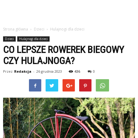
Strona główna
Dzieci
Hulajnogi dla dzieci
Dzieci
Hulajnogi dla dzieci
CO LEPSZE ROWEREK BIEGOWY
CZY HULAJNOGA?
Przez
Redakcja
-
26 grudnia 2023
436
0