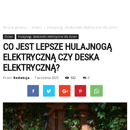
Strona główna
Dzieci
Hulajnogi, deskorolki elektryczne dla dzieci
Dzieci
Hulajnogi, deskorolki elektryczne dla dzieci
CO JEST LEPSZE HULAJNOGĄ
ELEKTRYCZNĄ CZY DESKA
ELEKTRYCZNĄ?
Przez
Redakcja
-
7 września 2023
532
0