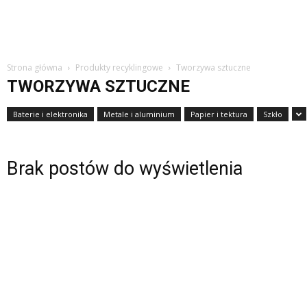
Strona główna
Produkty recyklingowe
Tworzywa sztuczne
TWORZYWA SZTUCZNE
Baterie i elektronika
Metale i aluminium
Papier i tektura
Szkło
Brak postów do wyświetlenia