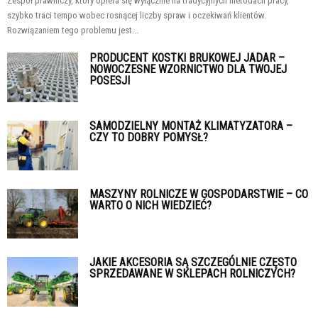
Zespół prawniczy, który opiera się wyłącznie na tradycyjnych metodach pracy,
szybko traci tempo wobec rosnącej liczby spraw i oczekiwań klientów.
Rozwiązaniem tego problemu jest...
PRODUCENT KOSTKI BRUKOWEJ JADAR –
NOWOCZESNE WZORNICTWO DLA TWOJEJ
POSESJI
SAMODZIELNY MONTAŻ KLIMATYZATORA –
CZY TO DOBRY POMYSŁ?
MASZYNY ROLNICZE W GOSPODARSTWIE – CO
WARTO O NICH WIEDZIEĆ?
JAKIE AKCESORIA SĄ SZCZEGÓLNIE CZĘSTO
SPRZEDAWANE W SKLEPACH ROLNICZYCH?