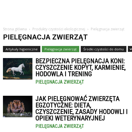
Strona główna
Produkty czystości ekologicznej
Pielęgnacja zwierząt
PIELĘGNACJA ZWIERZĄT
Artykuły higieniczne
Pielęgnacja zwierząt
Środki czystości do domu
BEZPIECZNA PIELĘGNACJA KONI:
CZYSZCZENIE KOPYT, KARMIENIE,
HODOWLA I TRENING
PIELĘGNACJA ZWIERZĄT
JAK PIELĘGNOWAĆ ZWIERZĘTA
EGZOTYCZNE: DIETA,
CZYSZCZENIE, ZASADY HODOWLI I
OPIEKI WETERYNARYJNEJ
PIELĘGNACJA ZWIERZĄT