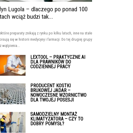
łyn Lugola – dlaczego po ponad 100
atach wciąż budzi tak...
ektóre preparaty znikają z rynku po kilku latach, inne na stałe
pisują się w historii medycyny i farmacji. Do tej drugiej grupy
z wątpienia...
LEXTOOL – PRAKTYCZNE AI
DLA PRAWNIKÓW DO
CODZIENNEJ PRACY
PRODUCENT KOSTKI
BRUKOWEJ JADAR –
NOWOCZESNE WZORNICTWO
DLA TWOJEJ POSESJI
SAMODZIELNY MONTAŻ
KLIMATYZATORA – CZY TO
DOBRY POMYSŁ?