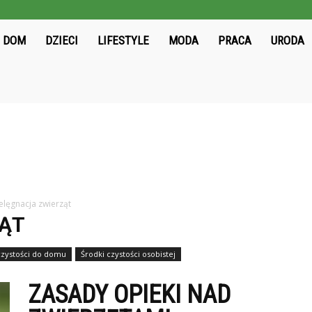
ieloni2004.pl
DOM
DZIECI
LIFESTYLE
MODA
PRACA
URODA
elęgnacja zwierząt
ZĄT
czystości do domu
Środki czystości osobistej
ZASADY OPIEKI NAD