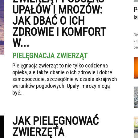
UPAŁÓW I MROZÓW:
P
l
JAK DBAĆ O ICH
ZDROWIE I KOMFORT
Ni
W...
za
be
PIELĘGNACJA ZWIERZĄT
Pielęgnacja zwierząt to nie tylko codzienna
opieka, ale także dbanie o ich zdrowie i dobre
samopoczucie, szczególnie w czasie skrajnych
warunków pogodowych. Upały i mrozy mogą
być...
JAK PIELĘGNOWAĆ
ZWIERZĘTA