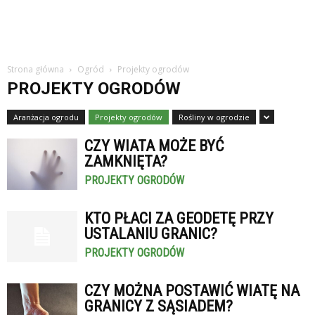
Strona główna
Ogród
Projekty ogrodów
PROJEKTY OGRODÓW
Aranżacja ogrodu
Projekty ogrodów
Rośliny w ogrodzie
CZY WIATA MOŻE BYĆ
ZAMKNIĘTA?
PROJEKTY OGRODÓW
KTO PŁACI ZA GEODETĘ PRZY
USTALANIU GRANIC?
PROJEKTY OGRODÓW
CZY MOŻNA POSTAWIĆ WIATĘ NA
GRANICY Z SĄSIADEM?