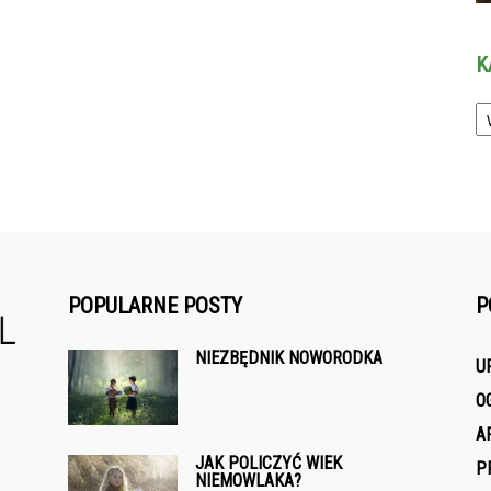
K
Ka
POPULARNE POSTY
P
NIEZBĘDNIK NOWORODKA
U
O
A
JAK POLICZYĆ WIEK
P
NIEMOWLAKA?