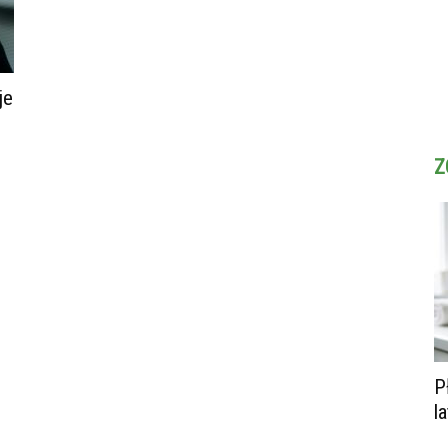
je
Z
P
l